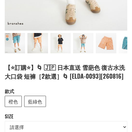
【⭐訂購⭐】🌀 🇯🇵 日本直送 雪葩色 復古水洗
大口袋 短褲［2款選］🌀 [ELDA-0093][260816]
款式
橙色
藍綠色
SIZE