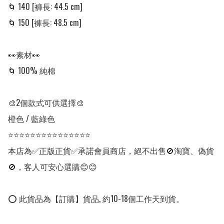
🌀 140 [褲長: 44.5 cm]

🌀 150 [褲長: 48.5 cm]

👀素材👀

🌀 100% 純棉

🎨2個款式可供選擇🎨

橙色 / 藍綠色

⭐⭐⭐⭐⭐⭐⭐⭐⭐⭐⭐⭐⭐⭐⭐

本店為✅正版正貨✅承諾會員商店，絕不出售🚫淘寶、偽貨
🚫，客人可安心選購😊😊

⭕ 此貨品為【訂購】貨品, 約10-18個工作天到貨。
