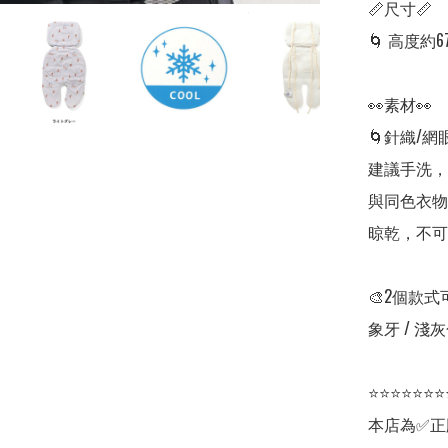
📏尺寸📏

🌀 高度約67
👀素材👀

🌀針織/網眼
建議手洗，
與同色衣物
晾乾，不可
🎨2個款式
象牙 / 淺灰
⭐⭐⭐⭐⭐⭐⭐
本店為✅正