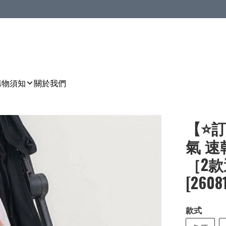
購物須知
關於我們
【⭐訂
氣 速
［2款選
[2608
款式