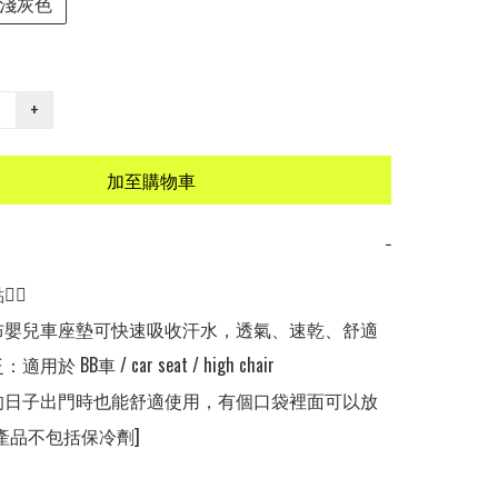
淺灰色
+
加至購物車
−
🏻

紗布嬰兒車座墊可快速吸收汗水，透氣、速乾、舒適

用於 BB車 / car seat / high chair

熱的日子出門時也能舒適使用，有個口袋裡面可以放
產品不包括保冷劑]
