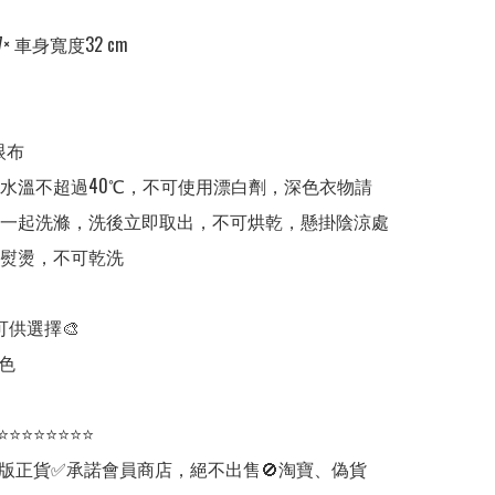
× 車身寬度32 cm 

布

水溫不超過40℃，不可使用漂白劑，深色衣物請
一起洗滌，洗後立即取出，不可烘乾，懸掛陰涼處
熨燙，不可乾洗

可供選擇🎨

色

⭐⭐⭐⭐⭐⭐⭐⭐

版正貨✅承諾會員商店，絕不出售🚫淘寶、偽貨