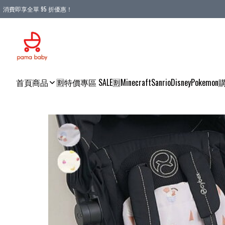
消費即享全單 95 折優惠！
購物滿 HKD 900.00即享免運費優惠！（適用於 本地送貨、本地取貨 )
首頁
商品
🈹特價專區 SALE🈹
Minecraft
Sanrio
Disney
Pokemon