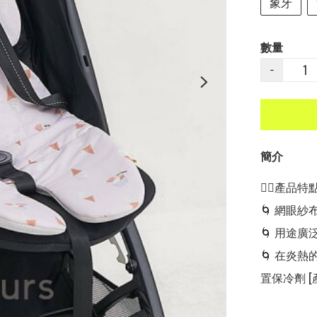
象牙
數量
−
簡介
👍🏻產品特點👍
🌀 網眼
🌀 用途廣泛：適
🌀 在炎
置保冷劑 [