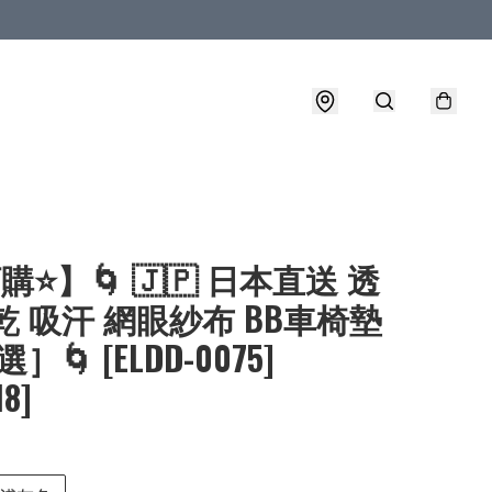
購⭐】🌀 🇯🇵 日本直送 透
乾 吸汗 網眼紗布 BB車椅墊
］🌀 [ELDD-0075]
18]