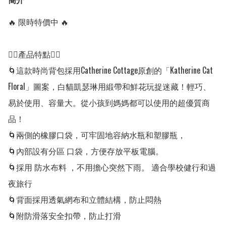
🔥 限時特價中 🔥

👍🏻產品特點👍🏻

🌀這款時尚背包採用Catherine Cottage原創的「Katherine Cat 
Floral」圖案，白貓凱瑟琳用緞帶和鮮花玩捉迷藏！輕巧、
易於使用、容量大。從小孩到媽媽都可以使用的超優質商
品！

🌀兩側的橡膠口袋，可牢固地容納水瓶和塑膠瓶，

🌀內部設有分區 口袋，方便存放平板電腦。

🌀採用 防水布料 ，不用擔心突然下雨。 適合學校健行和過
夜旅行 

🌀背面採用透氣網布和立體結構，防止悶熱 

🌀附防滑落安全扣帶，防止打滑 
