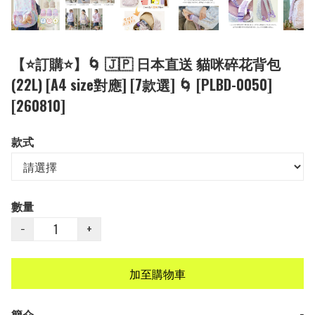
【⭐訂購⭐】🌀 🇯🇵 日本直送 貓咪碎花背包
(22L) [A4 size對應] [7款選] 🌀 [PLBD-0050]
[260810]
款式
數量
−
+
加至購物車
簡介
−