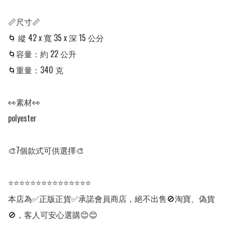
📏尺寸📏

🌀 縱 42 x 寬 35 x 深 15 公分

🌀容量：約 22 公升

🌀重量：340 克

👀素材👀

polyester

🎨7個款式可供選擇🎨 

⭐⭐⭐⭐⭐⭐⭐⭐⭐⭐⭐⭐⭐⭐⭐

本店為✅正版正貨✅承諾會員商店，絕不出售🚫淘寶、偽貨
🚫，客人可安心選購😊😊
