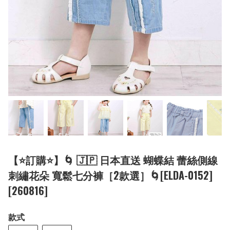
【⭐訂購⭐】🌀 🇯🇵 日本直送 蝴蝶結 蕾絲側線
刺繡花朵 寬鬆七分褲［2款選］🌀[ELDA-0152]
[260816]
款式