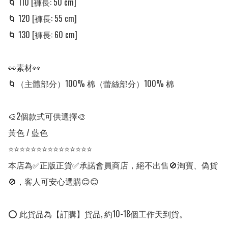
🌀 110 [褲長: 50 cm] 

🌀 120 [褲長: 55 cm] 

🌀 130 [褲長: 60 cm] 

👀素材👀

🌀（主體部分）100% 棉（蕾絲部分）100% 棉

🎨2個款式可供選擇🎨

黃色 / 藍色

⭐⭐⭐⭐⭐⭐⭐⭐⭐⭐⭐⭐⭐⭐⭐

本店為✅正版正貨✅承諾會員商店，絕不出售🚫淘寶、偽貨
🚫，客人可安心選購😊😊

⭕ 此貨品為【訂購】貨品, 約10-18個工作天到貨。
