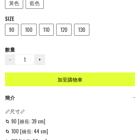
黃色
藍色
SIZE
90
100
110
120
130
數量
−
+
加至購物車
簡介
−
📏尺寸📏

🌀 90 [褲長: 39 cm] 

🌀 100 [褲長: 44 cm] 
