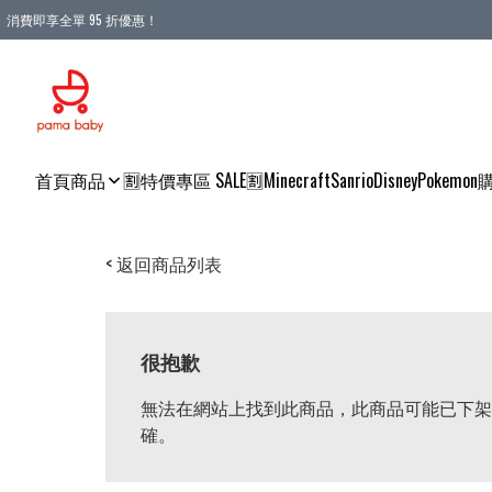
消費即享全單 95 折優惠！
購物滿 HKD 900.00即享免運費優惠！（適用於 本地送貨、本地取貨 )
首頁
商品
🈹特價專區 SALE🈹
Minecraft
Sanrio
Disney
Pokemon
< 返回商品列表
很抱歉
無法在網站上找到此商品，此商品可能已下架
確。