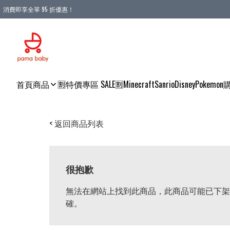
消費即享全單 95 折優惠！
購物滿 HKD 900.00即享免運費優惠！（適用於 本地送貨、本地取貨 )
首頁
商品
🈹特價專區 SALE🈹
Minecraft
Sanrio
Disney
Pokemon
< 返回商品列表
很抱歉
無法在網站上找到此商品，此商品可能已下架
確。