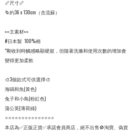
📏尺寸📏

🌀約36 x 130cm（含流蘇）

👀主素材👀

#日本製  100%棉

*剛收到時觸感略顯硬挺，但隨著洗滌和使用次數的增加會
變得更加柔軟

🎨3個款式可供選擇🎨

海鷗和魚(黃色)

兔子和小鳥(粉紅色)

蒲公英(薄荷綠)

⭐⭐⭐⭐⭐⭐⭐⭐⭐⭐⭐⭐⭐⭐⭐

本店為✅正版正貨✅承諾會員商店，絕不出售🚫淘寶、偽貨