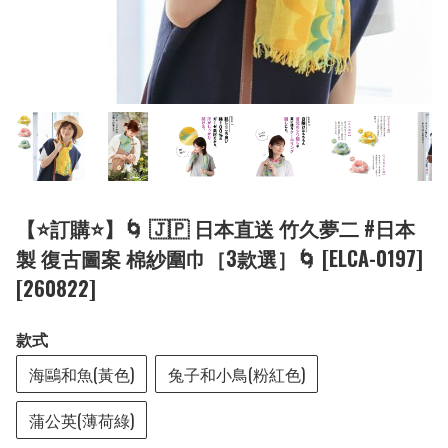
【⭐訂購⭐】🌀 🇯🇵 日本直送 竹久夢二 #日本
製 復古圖案 棉紗圍巾［3款選］🌀 [ELCA-0197]
[260822]
款式
海鷗和魚(黃色)
兔子和小鳥(粉紅色)
蒲公英(薄荷綠)