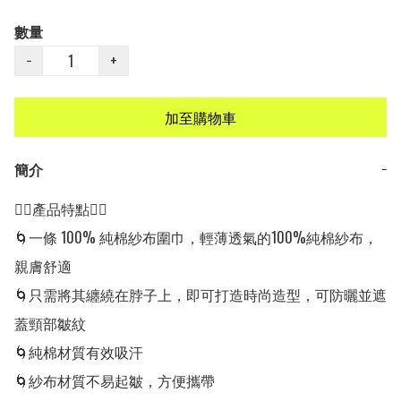
數量
−
+
加至購物車
簡介
−
👍🏻產品特點👍🏻

🌀一條 100% 純棉紗布圍巾，輕薄透氣的100%純棉紗布，
親膚舒適

🌀只需將其纏繞在脖子上，即可打造時尚造型，可防曬並遮
蓋頸部皺紋

🌀純棉材質有效吸汗

🌀紗布材質不易起皺，方便攜帶
