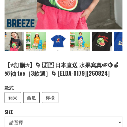
【⭐訂購⭐】🌀 🇯🇵 日本直送 水果寫真🍉🍋🍎
短袖 tee［3款選］🌀 [ELDA-0179][260824]
款式
蘋果
西瓜
檸檬
SIZE