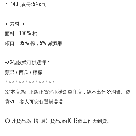
🌀 140 [衣長: 54 cm] 

👀素材👀

面料：100% 棉

領口：95% 棉，5% 聚氨酯

🎨3個款式可供選擇🎨

蘋果 / 西瓜 / 檸檬

⭐⭐⭐⭐⭐⭐⭐⭐⭐⭐⭐⭐⭐⭐⭐

📦本店為✅正版正貨✅承諾會員商店，絕不出售🚫淘寶、偽
貨🚫，客人可安心選購😊😊

⭕ 此貨品為【訂購】貨品, 約10-18個工作天到貨。
