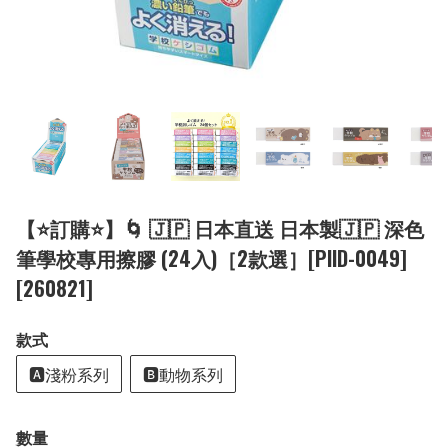
【⭐訂購⭐】🌀 🇯🇵 日本直送 日本製🇯🇵 深色
筆學校專用擦膠 (24入)［2款選］[PIID-0049]
[260821]
款式
🅰️淺粉系列
🅱️動物系列
數量