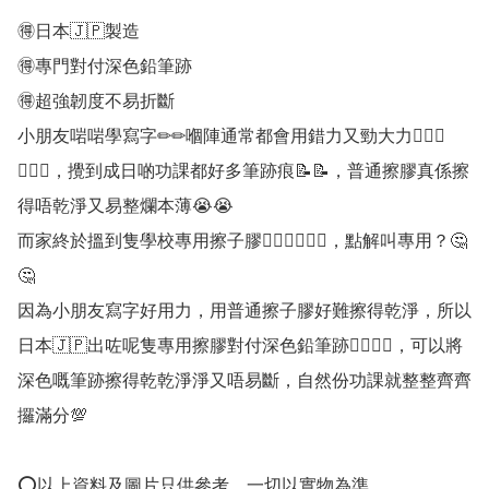
🉐日本🇯🇵製造

🉐專門對付深色鉛筆跡

🉐超強韌度不易折斷

小朋友啱啱學寫字✏✏嗰陣通常都會用錯力又勁大力🤦🏻‍♀
🤦🏻‍♀️，攪到成日啲功課都好多筆跡痕📝📝，普通擦膠真係擦
得唔乾淨又易整爛本薄😭😭

而家終於搵到隻學校專用擦子膠💁🏻‍♀️💁🏻‍♀️，點解叫專用？🤔
🤔

因為小朋友寫字好用力，用普通擦子膠好難擦得乾淨，所以
日本🇯🇵出咗呢隻專用擦膠對付深色鉛筆跡👍🏻👍🏻，可以將
深色嘅筆跡擦得乾乾淨淨又唔易斷，自然份功課就整整齊齊
攞滿分💯

⭕以上資料及圖片只供參考，一切以實物為準。
