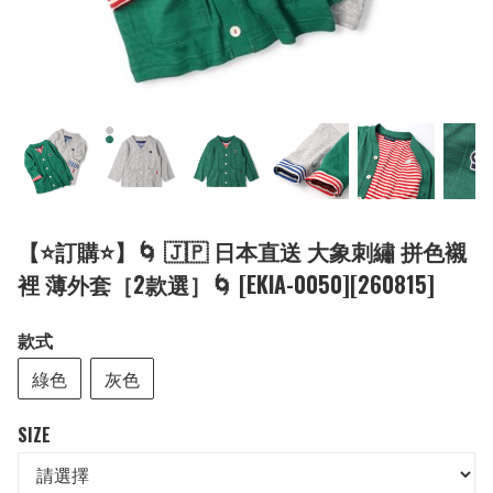
【⭐訂購⭐】🌀 🇯🇵 日本直送 大象刺繡 拼色襯
裡 薄外套［2款選］🌀 [EKIA-0050][260815]
款式
綠色
灰色
SIZE