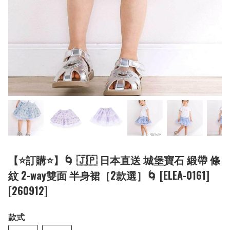
【⭐訂購⭐】🌀 🇯🇵 日本直送 城堡寶石 緞帶 條
紋 2-way雙面 半身裙［2款選］🌀 [ELEA-0161]
[260912]
款式