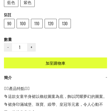
藍色
紫色
SIZE
90
100
110
120
130
數量
−
+
加至購物車
簡介
−
👍🏻產品特點👍🏻

🌀這款女童半身裙以條紋圖案為底，飾以閃耀夢幻的圖案。

🌀裙身印滿城堡、珠寶、緞帶、皇冠等元素，令人心動不