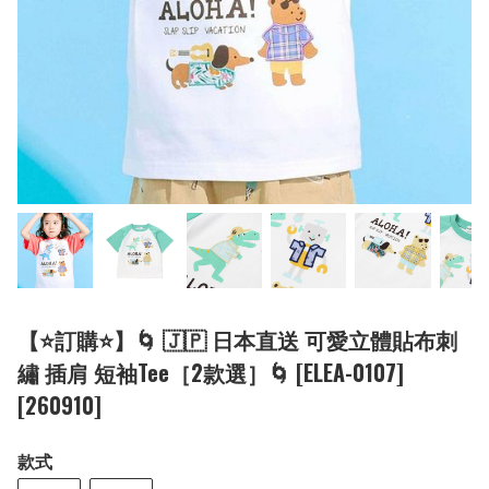
【⭐訂購⭐】🌀 🇯🇵 日本直送 可愛立體貼布刺
繡 插肩 短袖Tee［2款選］🌀 [ELEA-0107]
[260910]
款式