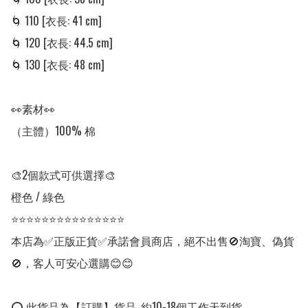
🌀 110 [衣長: 41 cm] 

🌀 120 [衣長: 44.5 cm] 

🌀 130 [衣長: 48 cm] 

👀素材👀

（主體）100% 棉

🎨2個款式可供選擇🎨

橙色 / 綠色

⭐⭐⭐⭐⭐⭐⭐⭐⭐⭐⭐⭐⭐⭐⭐

本店為✅正版正貨✅承諾會員商店，絕不出售🚫淘寶、偽貨
🚫，客人可安心選購😊😊

⭕ 此貨品為【訂購】貨品, 約10-18個工作天到貨。
