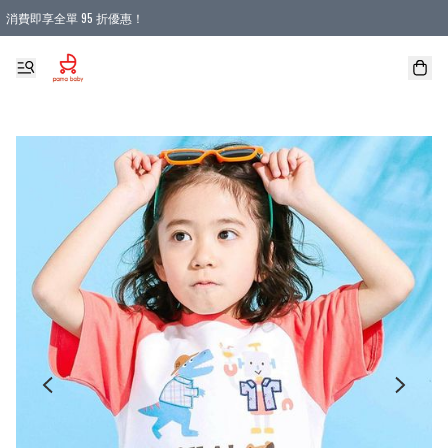
消費即享全單 95 折優惠！
購物滿 HKD 900.00即享免運費優惠！（適用於 本地送貨、本地取貨 )