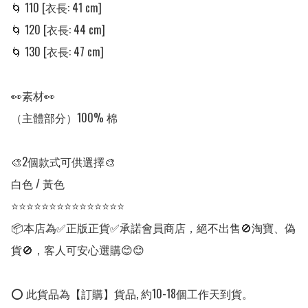
🌀 110 [衣長: 41 cm]

🌀 120 [衣長: 44 cm]

🌀 130 [衣長: 47 cm]

👀素材👀

（主體部分）100% 棉

🎨2個款式可供選擇🎨

白色 / 黃色

⭐⭐⭐⭐⭐⭐⭐⭐⭐⭐⭐⭐⭐⭐⭐

📦本店為✅正版正貨✅承諾會員商店，絕不出售🚫淘寶、偽
貨🚫，客人可安心選購😊😊

⭕ 此貨品為【訂購】貨品, 約10-18個工作天到貨。
