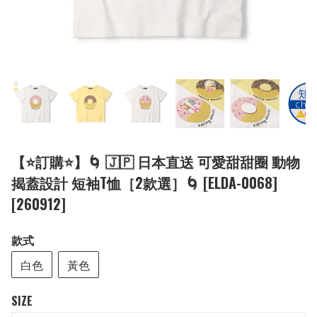
【⭐訂購⭐】🌀 🇯🇵 日本直送 可愛甜甜圈 動物
揭蓋設計 短袖T恤［2款選］🌀 [ELDA-0068]
[260912]
款式
白色
黃色
SIZE