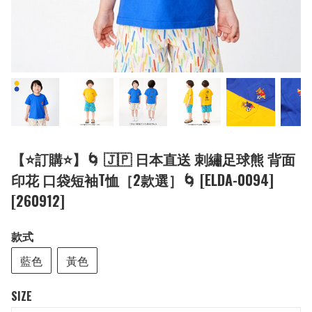
【⭐訂購⭐】🌀 🇯🇵 日本直送 刺繡足球熊 背面
印花 口袋短袖T恤［2款選］🌀 [ELDA-0094]
[260912]
款式
藍色
黃色
SIZE