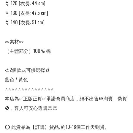
🌀 120 [衣長: 44 cm]

🌀 130 [衣長: 47.5 cm]

🌀 140 [衣長: 51 cm]

👀素材👀

（主體部分）100% 棉

🎨2個款式可供選擇🎨

藍色 / 黃色

⭐⭐⭐⭐⭐⭐⭐⭐⭐⭐⭐⭐⭐⭐⭐

本店為✅正版正貨✅承諾會員商店，絕不出售🚫淘寶、偽貨
🚫，客人可安心選購😊😊

⭕ 此貨品為【訂購】貨品, 約10-18個工作天到貨。
