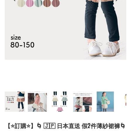
【⭐訂購⭐】🌀 🇯🇵 日本直送 假2件薄紗裙褲🌀