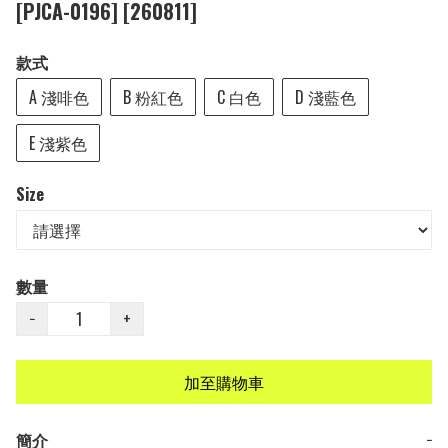
[PJCA-0196] [260811]
款式
A 淺啡色
B 粉紅色
C 白色
D 淺藍色
E 淺紫色
Size
數量
−
+
加至購物車
簡介
−