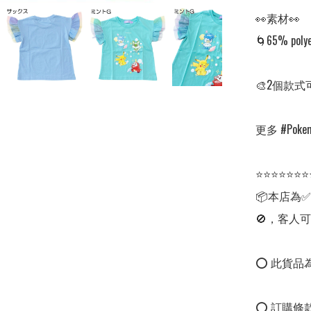
👀素材👀

🌀65% polye
🎨2個款式
更多 #Pokemo
⭐⭐⭐⭐⭐⭐⭐
📦本店為
🚫，客人可
⭕ 此貨品為
⭕ 訂購條款