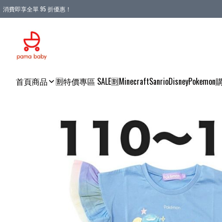
消費即享全單 95 折優惠！
購物滿 HKD 900.00即享免運費優惠！（適用於 本地送貨、本地取貨 )
首頁
商品
🈹特價專區 SALE🈹
Minecraft
Sanrio
Disney
Pokemon