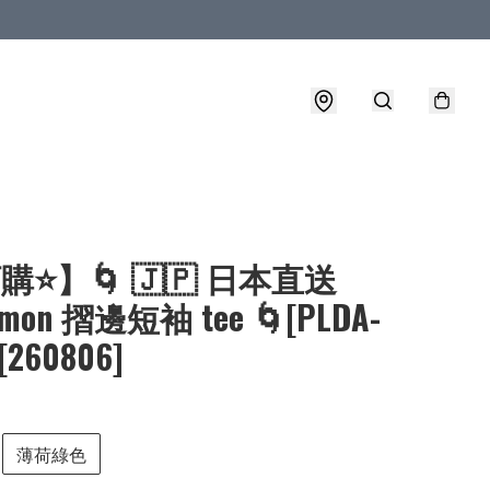
購⭐】🌀 🇯🇵 日本直送
emon 摺邊短袖 tee 🌀[PLDA-
 [260806]
薄荷綠色