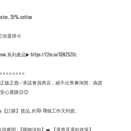
ster, 35% cotton

可供選擇🎨

n 系列產品▶️ https://t2m.io/SEN2SZ0z

⭐⭐⭐⭐⭐⭐⭐⭐

✅正版正貨✅承諾會員商店，絕不出售🚫淘寶、偽貨
安心選購😊😊

【訂購】貨品, 約10-18個工作天到貨。

請參閱 :【購物須知】➡️ 【退貨及退款政策】
