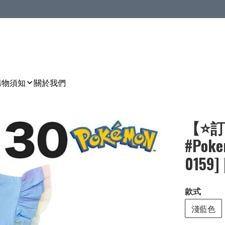
購物須知
關於我們
【⭐訂
#Pok
0159]
款式
淺藍色