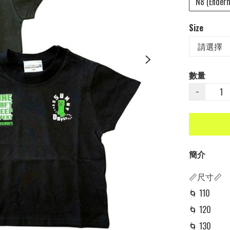
N8 (Ender
Size
數量
−
簡介
📏尺寸📏

🌀 110

🌀 120

🌀 130
