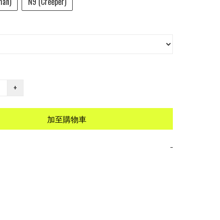
man)
N9 (Creeper)
+
加至購物車
−