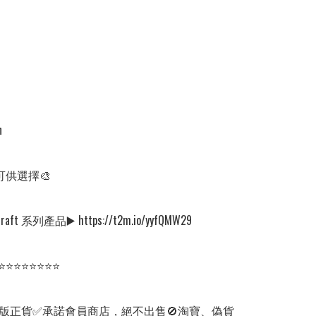


可供選擇🎨

aft 系列產品▶️ https://t2m.io/yyfQMW29

⭐⭐⭐⭐⭐⭐⭐⭐

版正貨✅承諾會員商店，絕不出售🚫淘寶、偽貨