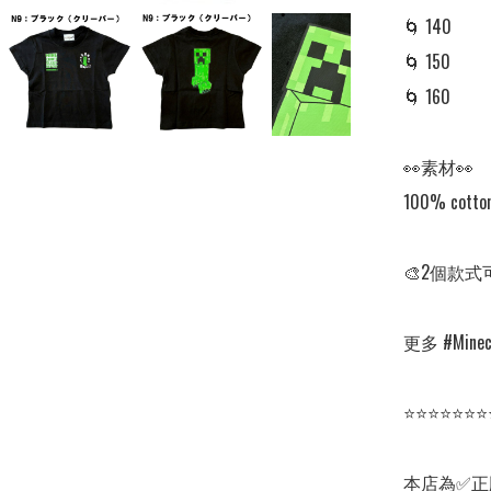
🌀 140

🌀 150

🌀 160

👀素材👀

100% cotton
🎨2個款式
更多 #Minecr
⭐⭐⭐⭐⭐⭐⭐
本店為✅正