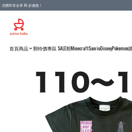
消費即享全單 95 折優惠！
購物滿 HKD 900.00即享免運費優惠！（適用於 本地送貨、本地取貨 )
首頁
商品
🈹特價專區 SALE🈹
Minecraft
Sanrio
Disney
Pokemon