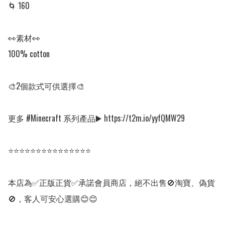
🌀 160

👀素材👀

100% cotton

🎨2個款式可供選擇🎨

更多 #Minecraft 系列產品▶️ https://t2m.io/yyfQMW29

⭐⭐⭐⭐⭐⭐⭐⭐⭐⭐⭐⭐⭐⭐⭐

本店為✅正版正貨✅承諾會員商店，絕不出售🚫淘寶、偽貨
🚫，客人可安心選購😊😊
