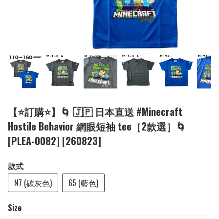
【⭐訂購⭐】🌀 🇯🇵 日本直送 #Minecraft
Hostile Behavior 網眼短袖 tee［2款選］🌀
[PLEA-0082] [260823]
款式
N7 (碳灰色)
65 (藍色)
Size