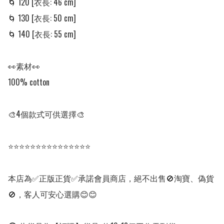
🌀 120 [衣長: 46 cm]

🌀 130 [衣長: 50 cm]

🌀 140 [衣長: 55 cm]

👀素材👀

100% cotton

🎨4個款式可供選擇🎨

⭐⭐⭐⭐⭐⭐⭐⭐⭐⭐⭐⭐⭐⭐⭐

本店為✅正版正貨✅承諾會員商店，絕不出售🚫淘寶、偽貨
🚫，客人可安心選購😊😊
