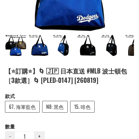
【⭐訂購⭐】🌀 🇯🇵 日本直送 #MLB 波士頓包
［3款選］🌀 [PLED-0147] [260819]
款式
67. 海軍藍色
N8: 黑色
15. 啡色
數量
−
+