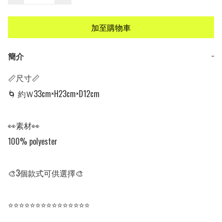
加至購物車
簡介
−
📏尺寸📏

🌀 約Ｗ33cm×H23cm×D12cm

👀素材👀

100% polyester

🎨3個款式可供選擇🎨

⭐⭐⭐⭐⭐⭐⭐⭐⭐⭐⭐⭐⭐⭐⭐
