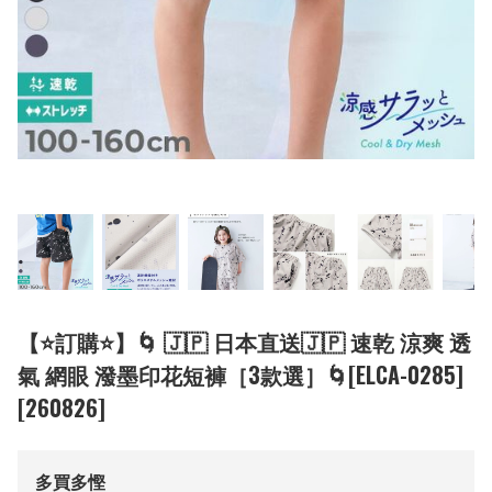
【⭐訂購⭐】🌀 🇯🇵 日本直送🇯🇵 速乾 涼爽 透
氣 網眼 潑墨印花短褲［3款選］🌀[ELCA-0285]
[260826]
多買多慳