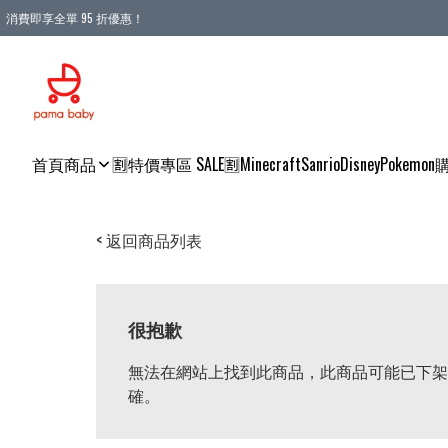
消費即享全單 95 折優惠！
購物滿 HKD 900.00即享免運費優惠！（適用於 本地送貨、本地取貨 )
首頁
商品
🈹特價專區 SALE🈹
Minecraft
Sanrio
Disney
Pokemon
< 返回商品列表
很抱歉
無法在網站上找到此商品，此商品可能已下架
確。