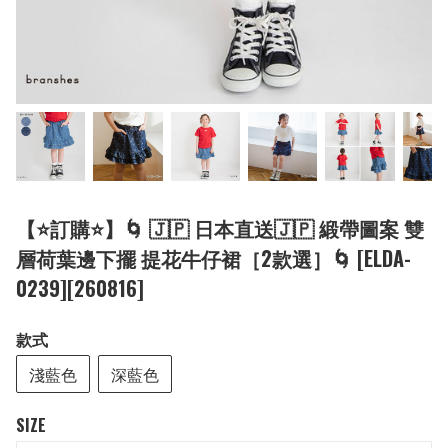
【⭐訂購⭐】🌀 🇯🇵 日本直送🇯🇵 緞帶圖案 雙
層荷葉邊下擺 提花牛仔裙［2款選］🌀 [ELDA-
0239][260816]
款式
淺藍色
深藍色
SIZE