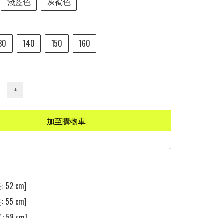
淺藍色
灰褐色
30
140
150
160
+
加至購物車
−
 52 cm] 

 55 cm] 

 58 cm] 
