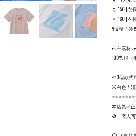
🌀 150 [衣長:
🌀 160 [衣長:
❣️ #親子
👀主素材👀

100%棉（
🎨3個款式
米白色 / 淺
⭐⭐⭐⭐⭐⭐⭐
本店為✅正
🚫，客人可
⭕ 此貨品為