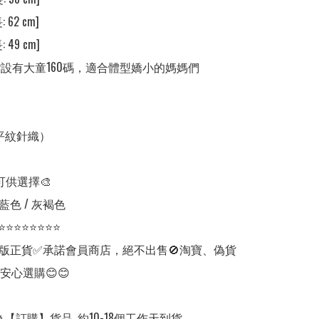
 62 cm]

 49 cm] 

裝❣️設有大童160碼，適合體型嬌小的媽媽們

平紋針織）

可供選擇🎨

藍色 / 灰褐色

⭐⭐⭐⭐⭐⭐⭐⭐

版正貨✅承諾會員商店，絕不出售🚫淘寶、偽貨
安心選購😊😊

【訂購】貨品, 約10-18個工作天到貨。
