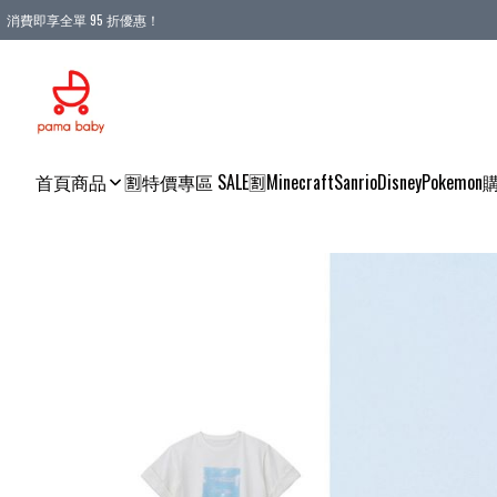
消費即享全單 95 折優惠！
購物滿 HKD 900.00即享免運費優惠！（適用於 本地送貨、本地取貨 )
首頁
商品
🈹特價專區 SALE🈹
Minecraft
Sanrio
Disney
Pokemon