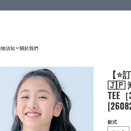
購物須知
關於我們
【⭐訂
🇯
TEE［
[2608
款式