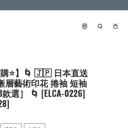
購⭐】🌀 🇯🇵 日本直送
 漸層藝術印花 捲袖 短袖
3款選］ 🌀 [ELCA-0226]
28]