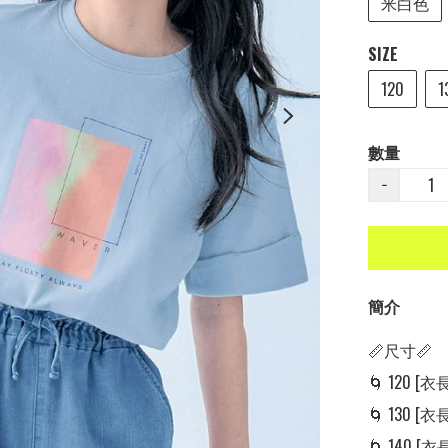
米白色
SIZE
120
1
數量
−
簡介
📏尺寸📏

🌀 120 [衣長:
🌀 130 [衣長:
🌀 140 [衣長: