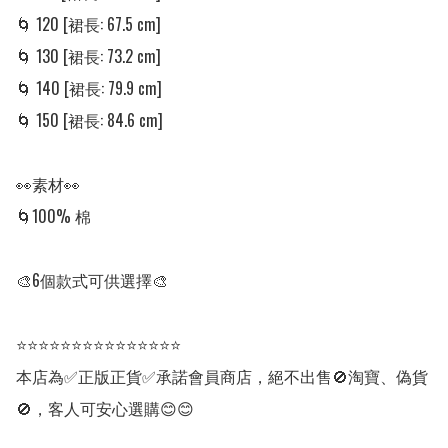
🌀 120 [裙長: 67.5 cm] 

🌀 130 [裙長: 73.2 cm] 

🌀 140 [裙長: 79.9 cm] 

🌀 150 [裙長: 84.6 cm]

👀素材👀

🌀100% 棉

🎨6個款式可供選擇🎨

⭐⭐⭐⭐⭐⭐⭐⭐⭐⭐⭐⭐⭐⭐⭐

本店為✅正版正貨✅承諾會員商店，絕不出售🚫淘寶、偽貨
🚫，客人可安心選購😊😊
