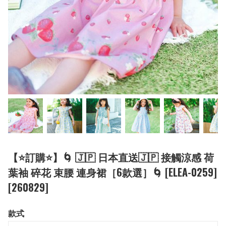
【⭐訂購⭐】🌀 🇯🇵 日本直送🇯🇵 接觸涼感 荷
葉袖 碎花 束腰 連身裙［6款選］🌀 [ELEA-0259]
[260829]
款式