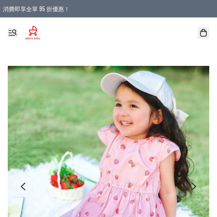
消費即享全單 95 折優惠！
購物滿 HKD 900.00即享免運費優惠！（適用於 本地送貨、本地取貨 )