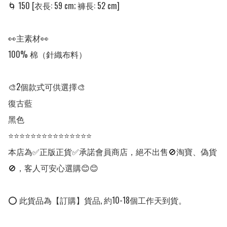
🌀 150 [衣長: 59 cm; 褲長: 52 cm] 

👀主素材👀

100% 棉（針織布料）

🎨2個款式可供選擇🎨

復古藍

黑色

⭐⭐⭐⭐⭐⭐⭐⭐⭐⭐⭐⭐⭐⭐⭐

本店為✅正版正貨✅承諾會員商店，絕不出售🚫淘寶、偽貨
🚫，客人可安心選購😊😊

⭕ 此貨品為【訂購】貨品, 約10-18個工作天到貨。
