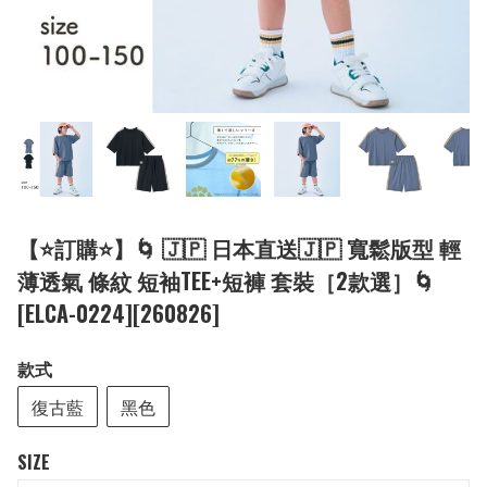
【⭐訂購⭐】🌀 🇯🇵 日本直送🇯🇵 寬鬆版型 輕
薄透氣 條紋 短袖TEE+短褲 套裝［2款選］🌀
[ELCA-0224][260826]
款式
復古藍
黑色
SIZE