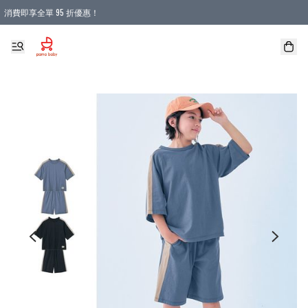
消費即享全單 95 折優惠！
購物滿 HKD 900.00即享免運費優惠！（適用於 本地送貨、本地取貨 )