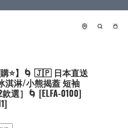
購⭐】🌀 🇯🇵 日本直送
 冰淇淋/小熊揭蓋 短袖
2款選］🌀 [ELFA-0100]
1]