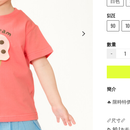
白色
SIZE
90
10
數量
−
簡介
🔥 限時特價中
📏尺寸📏

🌀 90 [衣長: 