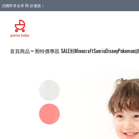
消費即享全單 95 折優惠！
購物滿 HKD 900.00即享免運費優惠！（適用於 本地送貨、本地取貨 )
首頁
商品
🈹特價專區 SALE🈹
Minecraft
Sanrio
Disney
Pokemon