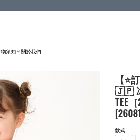
購物須知
關於我們
【⭐訂
🇯
TEE［
[26081
款式