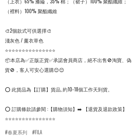
（上衣）65% 滌綸，35% 棉；（裙子）100% 聚酯纖維；
（裡料）100% 聚酯纖維

🎨2個款式可供選擇🎨

淺灰色 / 薰衣草色

⭐⭐⭐⭐⭐⭐⭐⭐⭐⭐⭐⭐⭐⭐⭐

📦本店為✅正版正貨✅承諾會員商店，絕不出售🚫淘寶、偽
貨🚫，客人可安心選購😊😊

⭕ 此貨品為【訂購】貨品, 約10-18個工作天到貨。

⭕ 訂購條款請參閱 :【購物須知】➡️ 【退貨及退款政策】

⭐⭐⭐⭐⭐⭐⭐⭐⭐⭐⭐⭐⭐⭐⭐
春夏系列
FILA