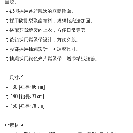
呈現。

🌀裙擺採用蓬鬆飄逸的立體輪廓。

🌀採用防撕裂聚酯布料，經網格織法加固。

🌀搭配剪裁縫製的上衣，方便日常穿著。

🌀後領採用鬆緊帶設計，方便穿脫。

🌀腰部採用抽繩設計，可調整尺寸。

🌀抽繩採用銀色亮片鬆緊帶，增添精緻細節。

📏尺寸📏

🌀 130 [裙長: 66 cm] 

🌀 140 [裙長: 71 cm] 

🌀 150 [裙長: 76 cm] 

👀素材👀
