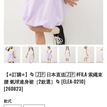
【⭐訂購⭐】🌀 🇯🇵 日本直送🇯🇵 #FILA 索繩束
腰 氣球連身裙［2款選］🌀 [ELEA-0210]
[260823]
款式