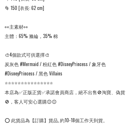
🌀 150 [衣長: 62 cm]

👀主素材👀

主體：65% 滌綸，35% 棉

🎨4個款式可供選擇🎨

炭灰色 #Mermaid / 粉紅色 #DisneyPrincess / 象牙色 
#DisneyPrincess / 黑色 Villains

⭐⭐⭐⭐⭐⭐⭐⭐⭐⭐⭐⭐⭐⭐⭐

本店為✅正版正貨✅承諾會員商店，絕不出售🚫淘寶、偽貨
🚫，客人可安心選購😊😊

⭕ 此貨品為【訂購】貨品, 約10-18個工作天到貨。
