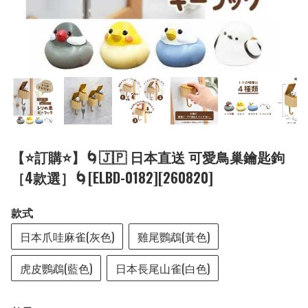
【⭐訂購⭐】🌀🇯🇵 日本直送 可愛鳥巢鑰匙鉤
［4款選］🌀[ELBD-0182][260820]
款式
日本爪哇麻雀(灰色)
雞尾鸚鵡(黃色)
虎皮鸚鵡(藍色)
日本長尾山雀(白色)