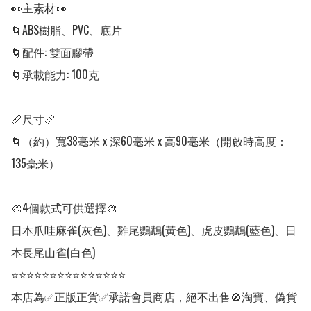
👀主素材👀

🌀ABS樹脂、PVC、底片

🌀配件: 雙面膠帶

🌀承載能力: 100克

📏尺寸📏

🌀（約）寬38毫米 x 深60毫米 x 高90毫米（開啟時高度：
135毫米）

🎨4個款式可供選擇🎨

日本爪哇麻雀(灰色)、雞尾鸚鵡(黃色)、虎皮鸚鵡(藍色)、日
本長尾山雀(白色)

⭐⭐⭐⭐⭐⭐⭐⭐⭐⭐⭐⭐⭐⭐⭐

本店為✅正版正貨✅承諾會員商店，絕不出售🚫淘寶、偽貨