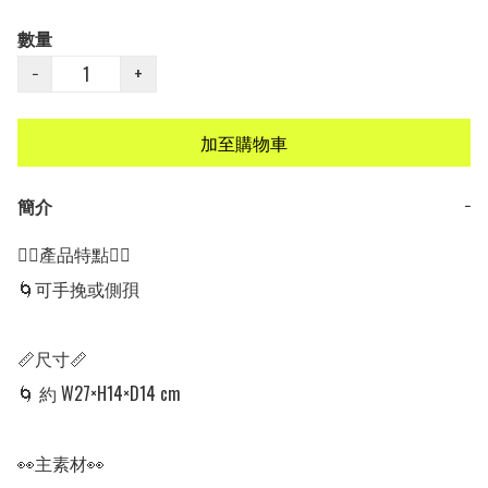
數量
−
+
加至購物車
簡介
−
👍🏻產品特點👍🏻

🌀可手挽或側孭

📏尺寸📏 

🌀 約 W27×H14×D14 cm

👀主素材👀
