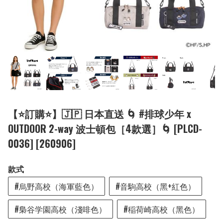
【⭐訂購⭐】🇯🇵 日本直送 🌀 #排球少年 x
OUTDOOR 2-way 波士頓包［4款選］🌀 [PLCD-
0036] [260906]
款式
#烏野高校（海軍藍色）
#音駒高校（黑+紅色）
#梟谷学園高校（淺啡色）
#稲荷崎高校（黑色）