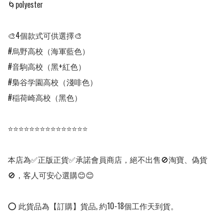
🌀polyester

🎨4個款式可供選擇🎨

#烏野高校（海軍藍色）

#音駒高校（黑+紅色）

#梟谷学園高校（淺啡色）

#稲荷崎高校（黑色）

⭐⭐⭐⭐⭐⭐⭐⭐⭐⭐⭐⭐⭐⭐⭐

本店為✅正版正貨✅承諾會員商店，絕不出售🚫淘寶、偽貨
🚫，客人可安心選購😊😊

⭕ 此貨品為【訂購】貨品, 約10-18個工作天到貨。
