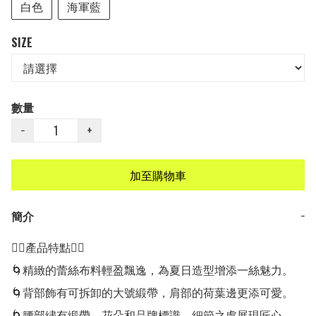
白色
海軍藍
SIZE
數量
−
+
加至購物車
簡介
−
👍🏻產品特點👍🏻

🌀精緻的蕾絲布料輕盈飄逸，為夏日造型增添一絲魅力。

🌀背部飾有可拆卸的大號緞帶，肩部的荷葉邊更添可愛。

🌀腰部繡有緞帶、花朵和品牌標識，細節之處展現匠心。
