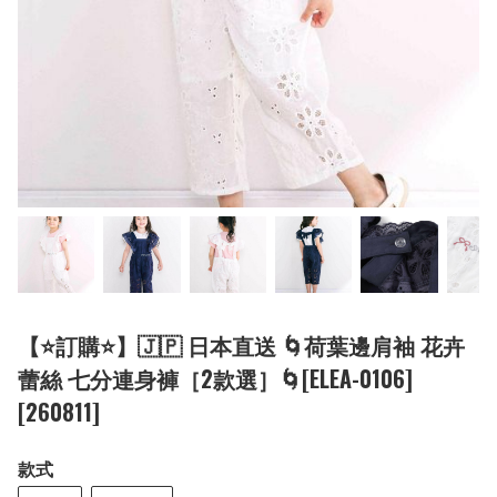
【⭐訂購⭐】🇯🇵 日本直送 🌀荷葉邊肩袖 花卉
蕾絲 七分連身褲［2款選］🌀[ELEA-0106]
[260811]
款式