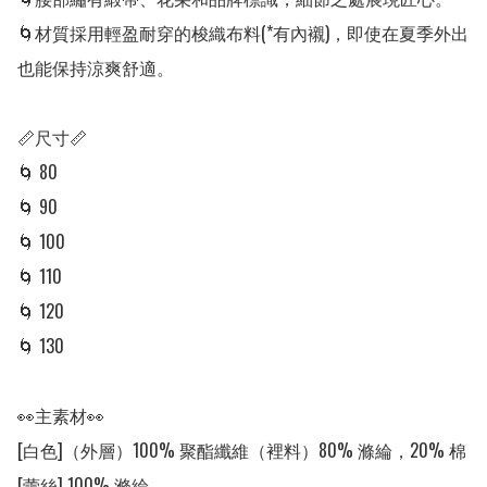
🌀材質採用輕盈耐穿的梭織布料(*有內襯)，即使在夏季外出
也能保持涼爽舒適。

📏尺寸📏

🌀 80

🌀 90

🌀 100

🌀 110

🌀 120

🌀 130

👀主素材👀

[白色]（外層）100% 聚酯纖維（裡料）80% 滌綸，20% 棉 
[蕾絲] 100% 滌綸
