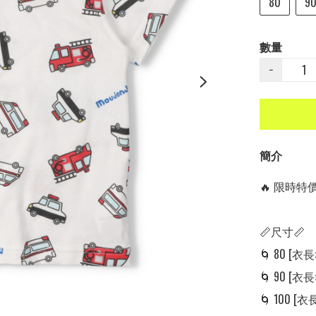
80
9
數量
−
簡介
🔥 限時特價中
📏尺寸📏

🌀 80 [衣長: 
🌀 90 [衣長: 
🌀 100 [衣長: