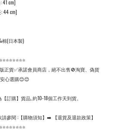
 41 cm] 

 44 cm] 

%棉(日本製)

⭐⭐⭐⭐⭐⭐⭐⭐

版正貨✅承諾會員商店，絕不出售🚫淘寶、偽貨
安心選購😊😊

【訂購】貨品, 約10-18個工作天到貨。

請參閱 :【購物須知】➡️ 【退貨及退款政策】
