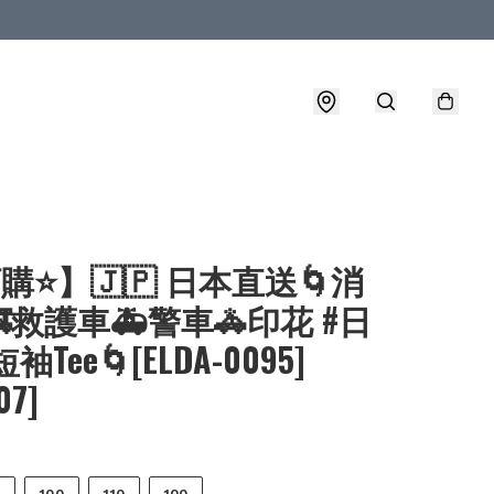
購⭐】🇯🇵 日本直送🌀消
救護車🚑警車🚓印花 #日
袖Tee🌀[ELDA-0095]
07]