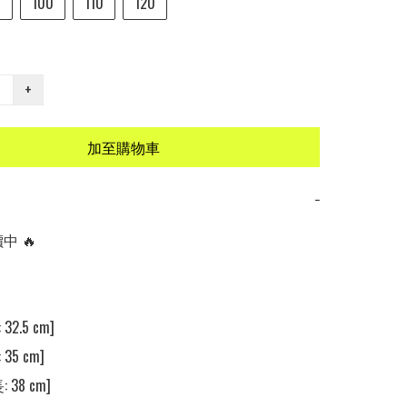
0
100
110
120
+
加至購物車
−
 🔥

32.5 cm] 

35 cm] 

 38 cm] 
