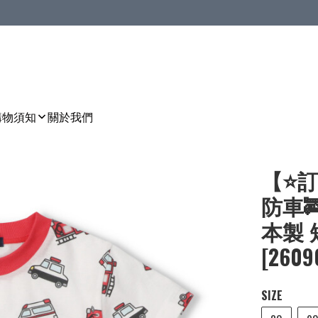
購物須知
關於我們
【⭐訂
防車
本製 短
[2609
SIZE