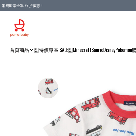
消費即享全單 95 折優惠！
購物滿 HKD 900.00即享免運費優惠！（適用於 本地送貨、本地取貨 )
首頁
商品
🈹特價專區 SALE🈹
Minecraft
Sanrio
Disney
Pokemon