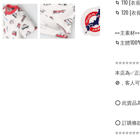
🌀 110 [衣長:
🌀 120 [衣長:
👀主素材👀

🌀主體100
⭐⭐⭐⭐⭐⭐⭐
本店為✅正
🚫，客人可
⭕ 此貨品為
⭕ 訂購條款