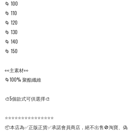
🌀 100

🌀 110 

🌀 120 

🌀 130 

🌀 140

🌀 150

👀主素材👀

🌀100% 聚酯纖維

🎨5個款式可供選擇🎨

⭐⭐⭐⭐⭐⭐⭐⭐⭐⭐⭐⭐⭐⭐⭐

📦本店為✅正版正貨✅承諾會員商店，絕不出售🚫淘寶、偽