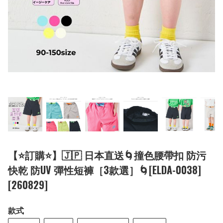
【⭐訂購⭐】🇯🇵 日本直送🌀撞色腰帶扣 防污
快乾 防UV 彈性短褲［3款選］🌀[ELDA-0038]
[260829]
款式