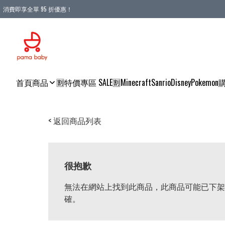
消費即享全單 95 折優惠！
購物滿 HKD 900.00即享免運費優惠！（適用於 本地送貨、本地取貨 )
首頁
商品
🈹特價專區 SALE🈹
Minecraft
Sanrio
Disney
Pokemon
< 返回商品列表
很抱歉
無法在網站上找到此商品，此商品可能已下架
確。