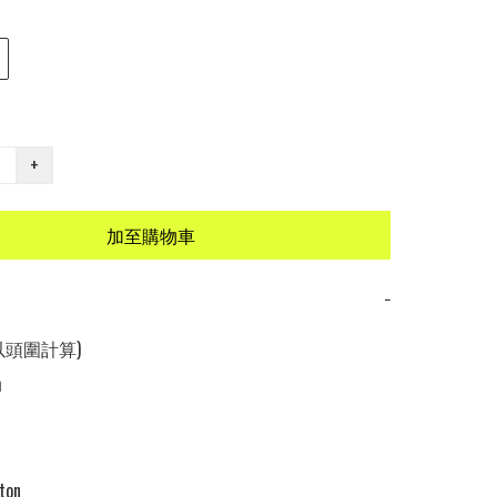
+
加至購物車
−
以頭圍計算)



on
