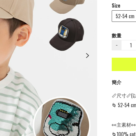
Size
52-54 cm
數量
−
簡介
📏尺寸📏(
🌀 52-54 cm
👀主素材👀

🌀100% cott