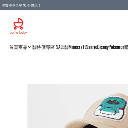
消費即享全單 95 折優惠！
購物滿 HKD 900.00即享免運費優惠！（適用於 本地送貨、本地取貨 )
首頁
商品
🈹特價專區 SALE🈹
Minecraft
Sanrio
Disney
Pokemon