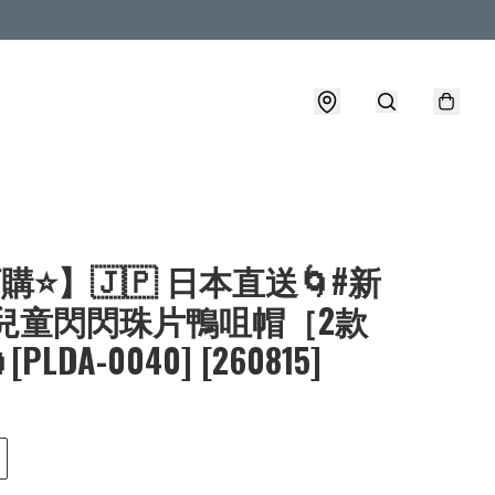
購⭐】🇯🇵 日本直送🌀#新
 兒童閃閃珠片鴨咀帽［2款
PLDA-0040] [260815]