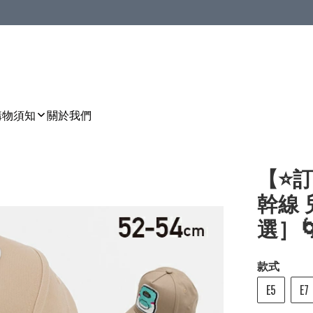
購物須知
關於我們
【⭐訂
幹線
選］🌀[
款式
E5
E7