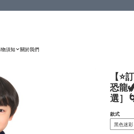
購物須知
關於我們
【⭐訂
恐龍
選］🌀[
款式
黑色迷彩