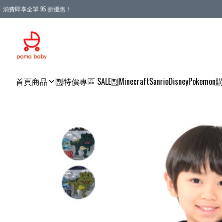
消費即享全單 95 折優惠！
購物滿 HKD 900.00即享免運費優惠！（適用於 本地送貨、本地取貨 )
首頁
商品
🈹特價專區 SALE🈹
Minecraft
Sanrio
Disney
Pokemon