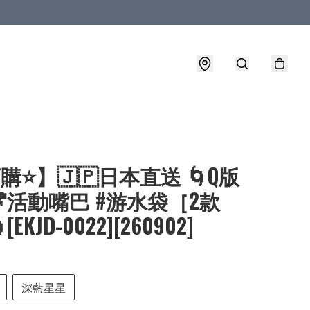
購⭐】🇯🇵日本直送 🌀Q版
活動嘴巴 #游水袋［2款
EKJD-0022][260902]
深藍星星