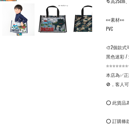
🌀高25cm、
👀素材👀

PVC

🎨2個款式
黑色迷彩 /
⭐⭐⭐⭐⭐⭐⭐
本店為✅正
🚫，客人可
⭕ 此貨品為
⭕ 訂購條款