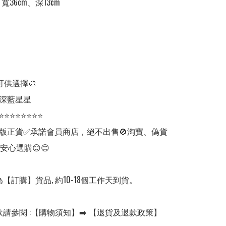
寬36cm、深13cm

可供選擇🎨

 深藍星星

⭐⭐⭐⭐⭐⭐⭐⭐

版正貨✅承諾會員商店，絕不出售🚫淘寶、偽貨
安心選購😊😊

【訂購】貨品, 約10-18個工作天到貨。

請參閱 :【購物須知】➡️ 【退貨及退款政策】
