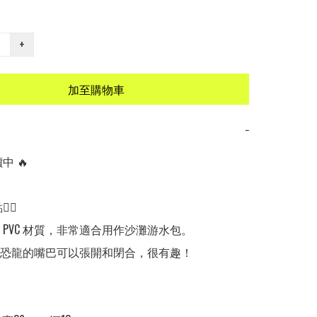
+
加至購物車
−
 🔥

🏻

 PVC 材質，非常適合用作沙灘游水包。

計恐龍的嘴巴可以張開和閉合，很有趣！
