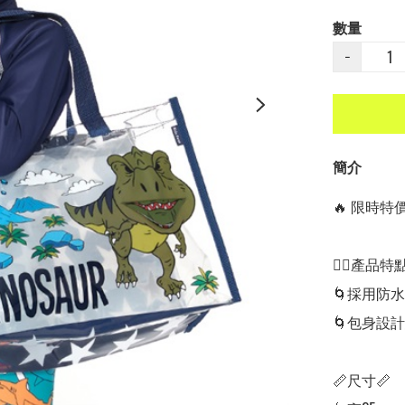
數量
−
簡介
🔥 限時特價中
👍🏻產品特點👍
🌀採用防水
🌀包身設
📏尺寸📏
