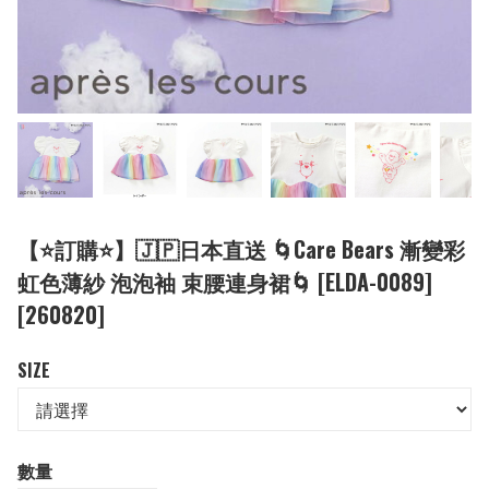
【⭐訂購⭐】🇯🇵日本直送 🌀Care Bears 漸變彩
虹色薄紗 泡泡袖 束腰連身裙🌀 [ELDA-0089]
[260820]
SIZE
數量