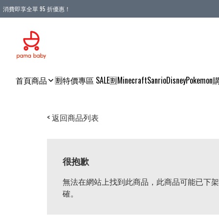
消費即享全單 95 折優惠！
購物滿 HKD 900.00即享免運費優惠！（適用於 本地送貨、本地取貨 )
首頁
商品
🈹特價專區 SALE🈹
Minecraft
Sanrio
Disney
Pokemon
< 返回商品列表
很抱歉
無法在網站上找到此商品，此商品可能已下架
確。