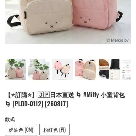
【⭐訂購⭐】🇯🇵日本直送 🌀 #Miffy 小童背包
🌀 [PLDD-0112] [260817]
款式
奶油色 (CM)
粉紅色 (PI)