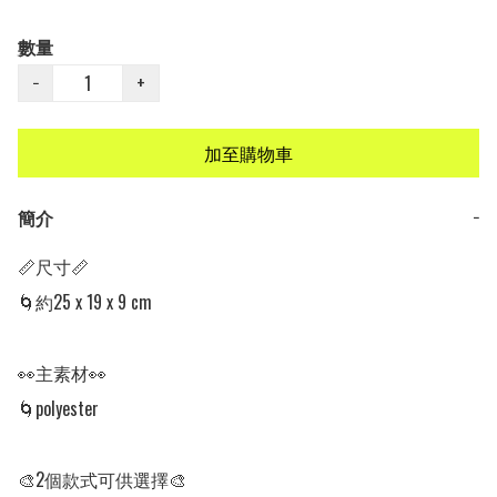
數量
−
+
加至購物車
簡介
−
📏尺寸📏

🌀約25 x 19 x 9 cm

👀主素材👀

🌀polyester 

🎨2個款式可供選擇🎨
