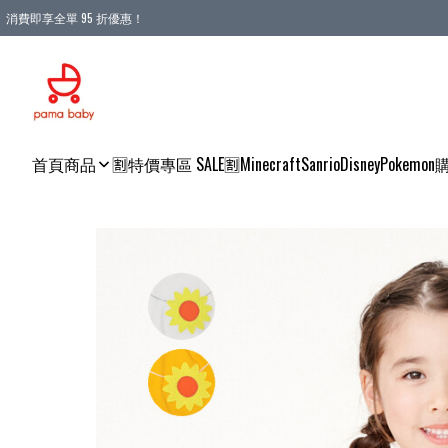
消費即享全單 95 折優惠！
購物滿 HKD 900.00即享免運費優惠！（適用於 本地送貨、本地取貨 )
首頁
商品
🈹特價專區 SALE🈹
Minecraft
Sanrio
Disney
Pokemon