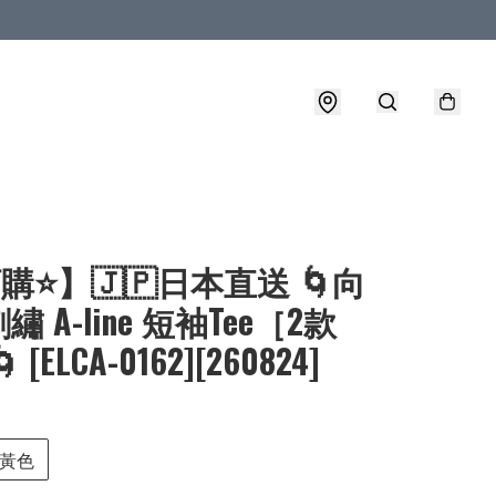
購⭐】🇯🇵日本直送 🌀向
 A-line 短袖Tee［2款
 [ELCA-0162][260824]
黃色