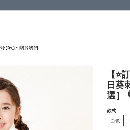
購物須知
關於我們
【⭐訂
日葵刺繡
選］ 🌀
款式
白色