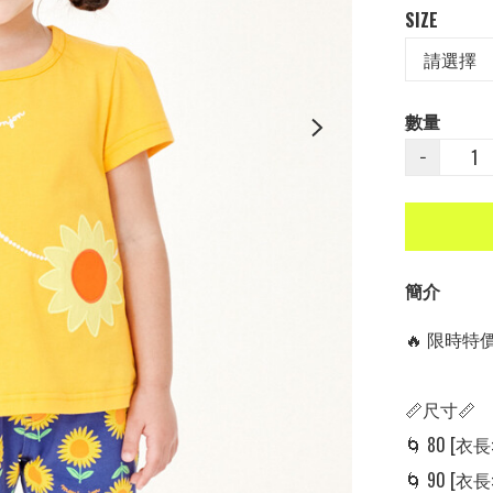
SIZE
數量
−
簡介
🔥 限時特價中
📏尺寸📏

🌀 80 [衣長: 
🌀 90 [衣長: 