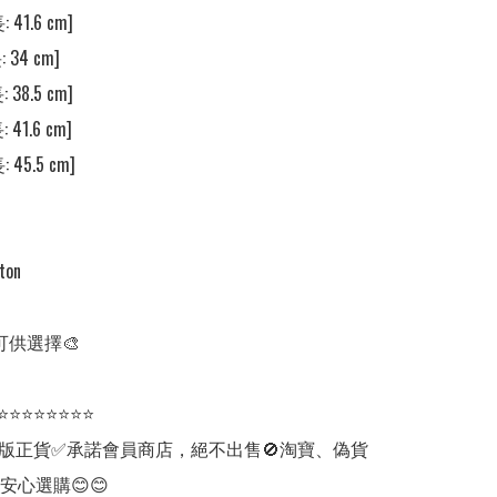
 41.6 cm] 

 34 cm] 

 38.5 cm] 

 41.6 cm] 

 45.5 cm] 

on

可供選擇🎨

⭐⭐⭐⭐⭐⭐⭐⭐

版正貨✅承諾會員商店，絕不出售🚫淘寶、偽貨
安心選購😊😊
