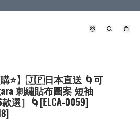
購⭐】🇯🇵日本直送 🌀可
agara 刺繡貼布圖案 短袖
6款選］🌀[ELCA-0059]
18]