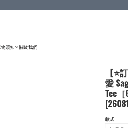
購物須知
關於我們
【⭐訂
愛 S
Tee［
[2608
款式