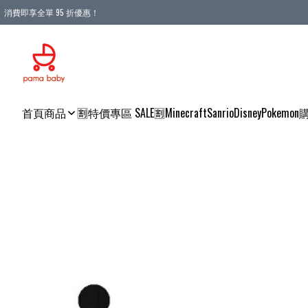
消費即享全單 95 折優惠！
購物滿 HKD 900.00即享免運費優惠！（適用於 本地送貨、本地取貨 )
首頁
商品
🈹特價專區 SALE🈹
Minecraft
Sanrio
Disney
Pokemon