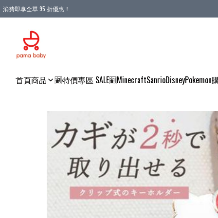
消費即享全單 95 折優惠！
購物滿 HKD 900.00即享免運費優惠！（適用於 本地送貨、本地取貨 )
首頁
商品
🈹特價專區 SALE🈹
Minecraft
Sanrio
Disney
Pokemon