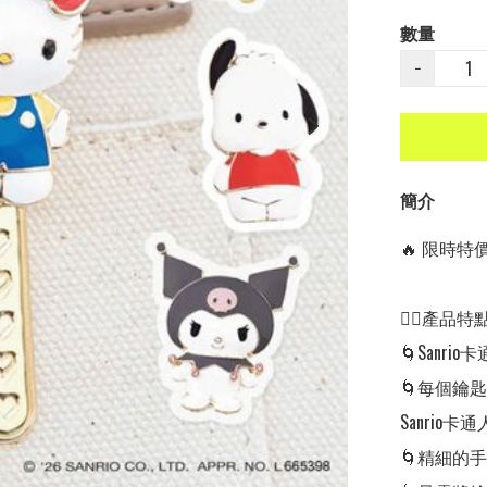
數量
−
簡介
🔥 限時特價中
👍🏻產品特點👍
🌀Sanr
🌀每個鑰
Sanrio
🌀精細的