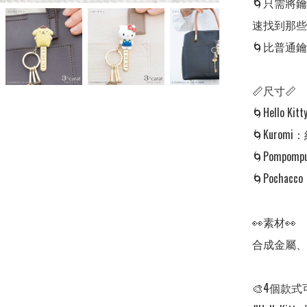
🌀只需將
速找到那些
🌀比普通
📏尺寸📏

🌀Hello Kitt
🌀Kuromi：約 6
🌀Pompompur
🌀Pochacco：
👀素材👀

合成金屬、
🎨4個款式