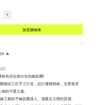
+
加至購物車
−
 🔥

🏻

io卡通角色現在推出包包鑰匙圈!

匙圈都由工匠手工打造，設計優雅精緻，忠實還原
卡通人物的可愛之處。

手繪工藝賦予鑰匙圈迷人、溫暖且立體的質感。
