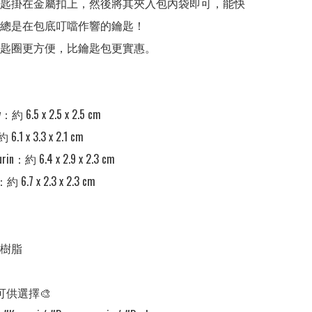
鑰匙掛在金屬扣上，然後將其夾入包內袋即可，能快
總是在包底叮噹作響的鑰匙！

鑰匙圈更方便，比鑰匙包更實惠。

y：約 6.5 x 2.5 x 2.5 cm

.1 x 3.3 x 2.1 cm

in：約 6.4 x 2.9 x 2.3 cm

約 6.7 x 2.3 x 2.3 cm

樹脂

可供選擇🎨
