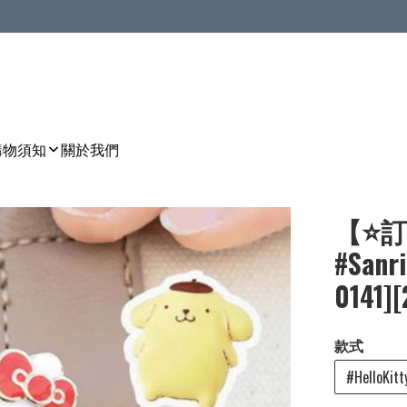
購物須知
關於我們
【⭐訂
#San
0141]
款式
#HelloKitt