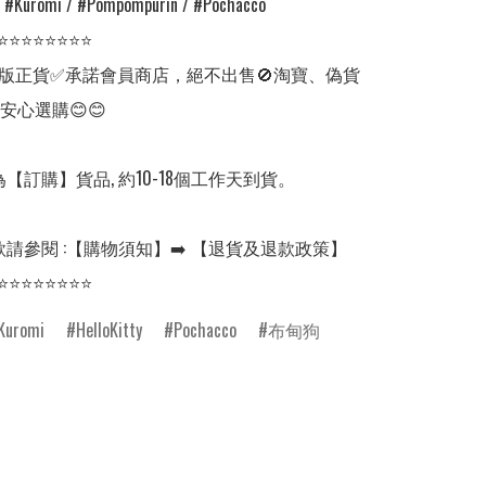
/ #Kuromi / #Pompompurin / #Pochacco

⭐⭐⭐⭐⭐⭐⭐⭐

版正貨✅承諾會員商店，絕不出售🚫淘寶、偽貨
安心選購😊😊

【訂購】貨品, 約10-18個工作天到貨。

請參閱 :【購物須知】➡️ 【退貨及退款政策】

⭐⭐⭐⭐⭐⭐⭐⭐
Kuromi
HelloKitty
Pochacco
布甸狗