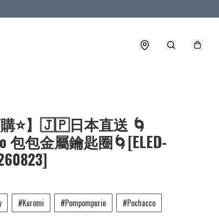
購⭐】🇯🇵日本直送 🌀
rio 包包金屬鑰匙圈🌀[ELED-
[260823]
y
#Kuromi
#Pompompurin
#Pochacco