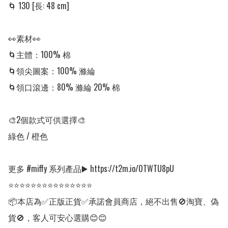
🌀 130 [長: 48 cm]

👀素材👀

🌀主體：100% 棉

🌀領尖圖案：100% 滌綸

🌀領口滾邊：80% 滌綸 20% 棉

🎨2個款式可供選擇🎨

綠色 / 橙色

更多 #miffy 系列產品▶️ https://t2m.io/0TWTU8pU

⭐⭐⭐⭐⭐⭐⭐⭐⭐⭐⭐⭐⭐⭐⭐

📦本店為✅正版正貨✅承諾會員商店，絕不出售🚫淘寶、偽
貨🚫，客人可安心選購😊😊
