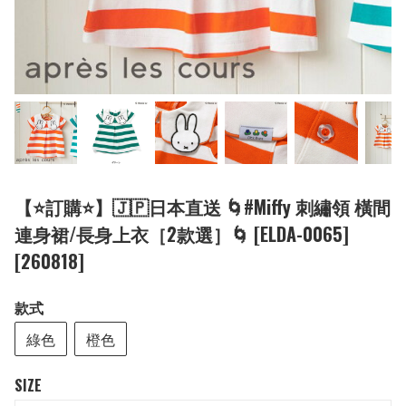
【⭐訂購⭐】🇯🇵日本直送 🌀#Miffy 刺繡領 橫間
連身裙/長身上衣［2款選］🌀 [ELDA-0065]
[260818]
款式
綠色
橙色
SIZE