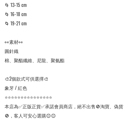
🌀 13-15 cm

🌀 16-18 cm

🌀 19-21 cm

👀素材👀

圓針織

棉、聚酯纖維、尼龍、聚氨酯

🎨2個款式可供選擇🎨

象牙 / 紅色

⭐⭐⭐⭐⭐⭐⭐⭐⭐⭐⭐⭐⭐⭐⭐

本店為✅正版正貨✅承諾會員商店，絕不出售🚫淘寶、偽貨
🚫，客人可安心選購😊😊
