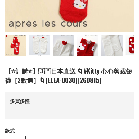
【⭐訂購⭐】🇯🇵日本直送 🌀#Kitty 心心剪裁短
襪［2款選］🌀[ELEA-0030][260815]
多買多慳
款式