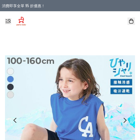
消費即享全單 95 折優惠！
購物滿 HKD 900.00即享免運費優惠！（適用於 本地送貨、本地取貨 )