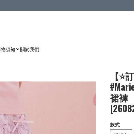
購物須知
關於我們
【⭐訂
#Ma
裙褲［2
[2608
款式