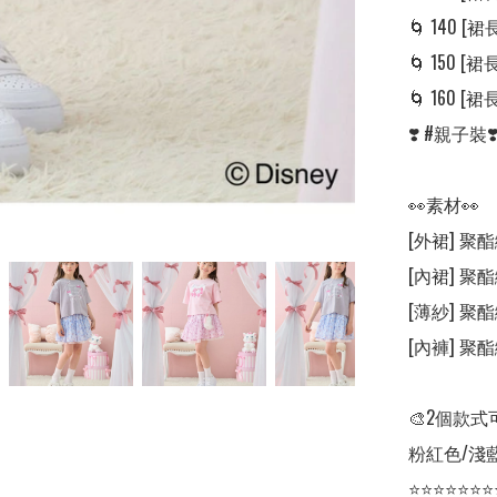
🌀 140 [裙長:
🌀 150 [裙長:
🌀 160 [裙長:
❣️ #親子
👀素材👀

[外裙] 聚酯
[內裙] 聚
[薄紗] 聚酯
[內褲] 聚酯
🎨2個款式
粉紅色/淺藍
⭐⭐⭐⭐⭐⭐⭐