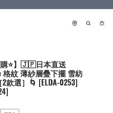
購⭐】🇯🇵日本直送
rie 格紋 薄紗層疊下擺 雪紡
款選］🌀 [ELDA-0253]
24]