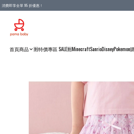
消費即享全單 95 折優惠！
購物滿 HKD 900.00即享免運費優惠！（適用於 本地送貨、本地取貨 )
首頁
商品
🈹特價專區 SALE🈹
Minecraft
Sanrio
Disney
Pokemon