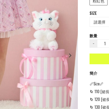
粉紅色
SIZE
數量
−
簡介
📏Size📏

🌀 110 [裙長:
🌀 120 [裙長:
🌀 130 [裙長: