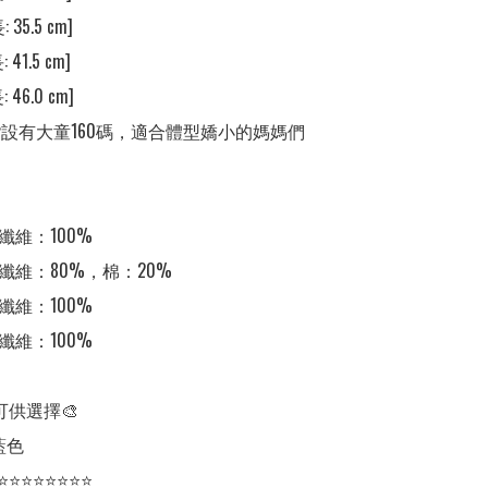
 35.5 cm] 

 41.5 cm] 

 46.0 cm] 

裝❣️設有大童160碼，適合體型嬌小的媽媽們

纖維：100%

酯纖維：80%，棉：20% 

纖維：100% 

纖維：100%

可供選擇🎨

色

⭐⭐⭐⭐⭐⭐⭐⭐
