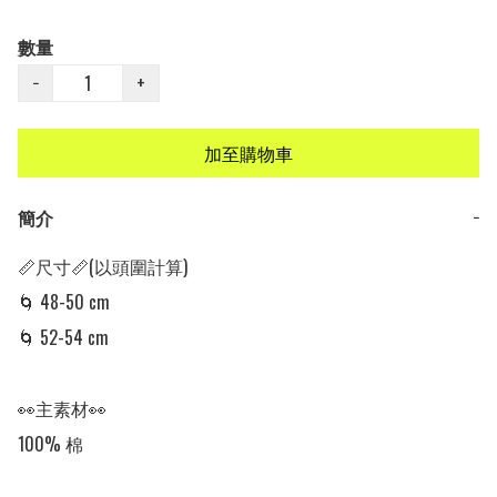
數量
−
+
加至購物車
簡介
−
📏尺寸📏(以頭圍計算)

🌀 48-50 cm

🌀 52-54 cm

👀主素材👀

100% 棉
