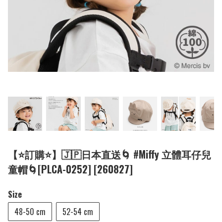
【⭐訂購⭐】🇯🇵日本直送🌀 #Miffy 立體耳仔兒
童帽🌀[PLCA-0252] [260827]
Size
48-50 cm
52-54 cm