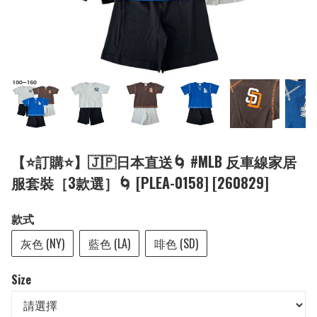
【⭐訂購⭐】🇯🇵日本直送🌀 #MLB 反車線家居
服套裝［3款選］🌀 [PLEA-0158] [260829]
款式
灰色 (NY)
藍色 (LA)
啡色 (SD)
Size