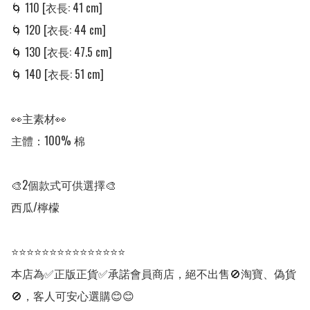
🌀 110 [衣長: 41 cm]

🌀 120 [衣長: 44 cm]

🌀 130 [衣長: 47.5 cm]

🌀 140 [衣長: 51 cm]

👀主素材👀

主體：100% 棉

🎨2個款式可供選擇🎨

西瓜/檸檬

⭐⭐⭐⭐⭐⭐⭐⭐⭐⭐⭐⭐⭐⭐⭐

本店為✅正版正貨✅承諾會員商店，絕不出售🚫淘寶、偽貨
🚫，客人可安心選購😊😊
