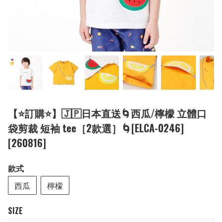
【⭐訂購⭐】🇯🇵日本直送🌀西瓜/檸檬 立體口
袋剪裁 短袖 tee［2款選］🌀[ELCA-0246]
[260816]
款式
西瓜
檸檬
SIZE