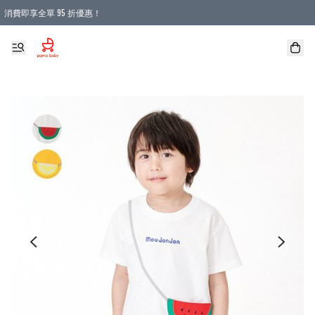
消費即享全單 95 折優惠！
購物滿 HKD 900.00即享免運費優惠！（適用於 本地送貨、本地取貨 )